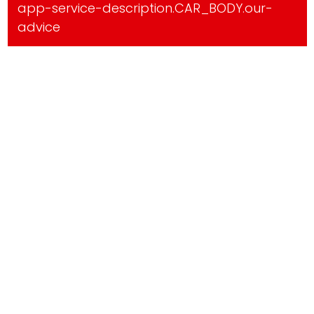
app-service-description.CAR_BODY.our-
advice